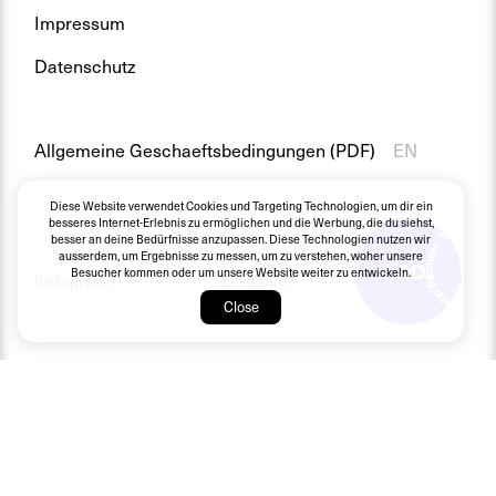
Impressum
Datenschutz
Allgemeine Geschaeftsbedingungen (PDF)
EN
Diese Website verwendet Cookies und Targeting Technologien, um dir ein
besseres Internet-Erlebnis zu ermöglichen und die Werbung, die du siehst,
besser an deine Bedürfnisse anzupassen. Diese Technologien nutzen wir
ausserdem, um Ergebnisse zu messen, um zu verstehen, woher unsere
Besucher kommen oder um unsere Website weiter zu entwickeln.
Instagram
LinkedIn
Twitter
Close
Instagram
LinkedIn
Twitter